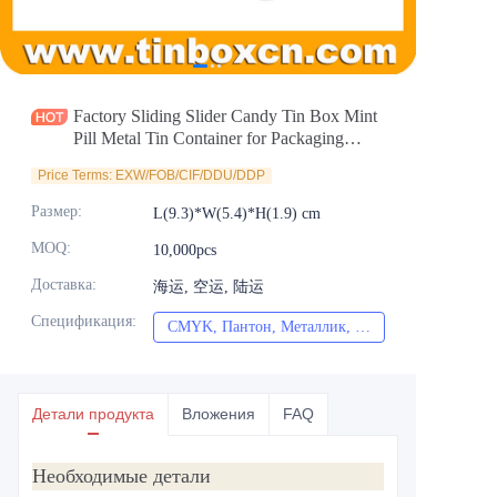
Новости
Продукты
Factory Sliding Slider Candy Tin Box Mint
Pill Metal Tin Container for Packaging
Wholesale
Price Terms: EXW/FOB/CIF/DDU/DDP
Размер
:
L(9.3)*W(5.4)*H(1.9) cm
MOQ
:
10,000pcs
Доставка
:
海运, 空运, 陆运
Спецификация
:
CMYK, Пантон, Металлик, Спот-цвет и т.д.
CMYK, Пантон, Мет
Детали продукта
Вложения
FAQ
Необходимые детали