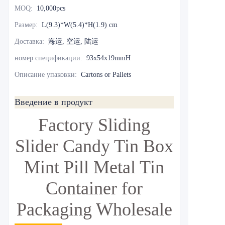
MOQ
:
10,000pcs
Размер
:
L(9.3)*W(5.4)*H(1.9) cm
Доставка
:
海运, 空运, 陆运
номер спецификации
:
93x54x19mmH
Описание упаковки
:
Cartons or Pallets
Введение в продукт
Factory Sliding
Slider Candy Tin Box
Mint Pill Metal Tin
Container for
Packaging Wholesale