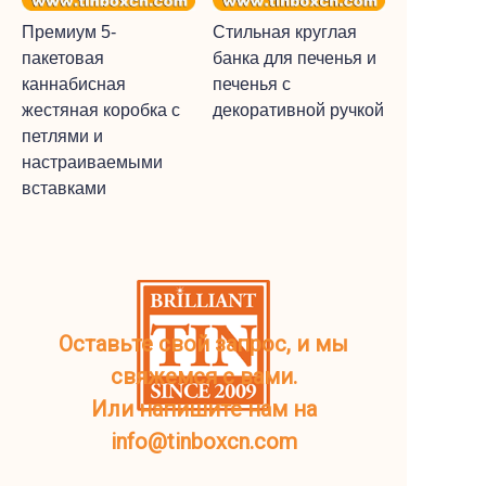
Премиум 5-
Стильная круглая
пакетовая
банка для печенья и
каннабисная
печенья с
жестяная коробка с
декоративной ручкой
петлями и
настраиваемыми
вставками
Оставьте свой запрос, и мы
свяжемся с вами.
Или напишите нам на
info@tinboxcn.com