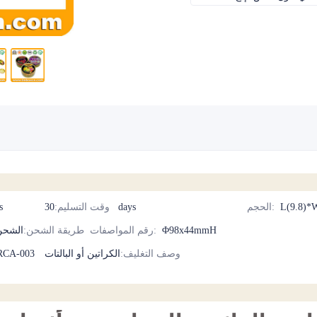
L(9.8)*
:
الحجم
30 days
وقت التسليم
:
cs
Φ98x44mmH
:
رقم المواصفات
طريقة الشحن
:
الشحن
وصف التغليف
:
الكراتين أو البالتات
BRCA-003