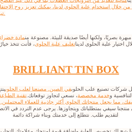
نا
مثالية للعديد من الترويجات العطلات بما في ذلك عيد الفصح 
 من خلال استخدام علبة الحلوى لدينا، يمكنك تعزيز روح الاحتفا
تبرز خلال هذه المناسبات الخاصة.
هرة بصريًا، ولكنها أيضًا صديقة للبيئة. مصنوعة من
مادة خضراء 100
 اختيار علبة الحلوى لدينا
تغليف علبة الحلوى
، فأنت تتخذ خيارً
BRILLIANT TIN BOX
ل شركات تصنيع علب الحلوى
في الصين. مصنعنا لعلب الحلوى
ينت
لتنافسية و
خدمة مخصصة
، نسعى لتجاوز توقعاتك.
تقنية الطباعة
فك، مما يجعل منتجاتك الحلوى أكثر جاذبية للعملاء المحتملين.
منتجنا سيفي بمتطلباتك ويتجاوزها. يرجى عدم التردد في الاتصا
لتقديم طلب. نتطلع إلى خدمتك وبناء شراكة دائمة.