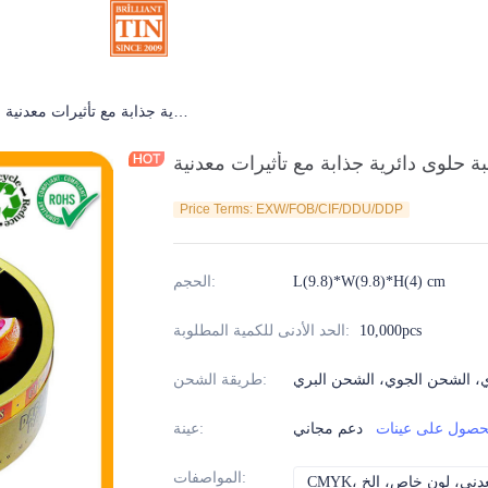
علبة حلوى دائرية جذابة مع تأثيرات معدنية
علب شوكولا
ة حلوى دائرية جذابة مع تأثيرات معدنية
Price Terms: EXW/FOB/CIF/DDU/DDP
L(9.8)*W(9.8)*H(4) cm
:
الحجم
10,000pcs
:
الحد الأدنى للكمية المطلوبة
، الشحن الجوي، الشحن البري
:
طريقة الشحن
حصول على عينات
دعم مجاني
:
عينة
:
المواصفات
ن، معدني، لون خاص، إلخ