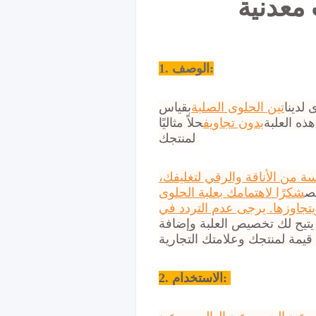
 معدنية
1. الوصف:
لدينا
تين الحلوى الصلبة
بقياس Φ98x44mmH. بفضل غطائها الذي يتميز بحافة مسطحة،
ذه العلبة
بدون تجاويف
حلاً مثاليًا
لمنتجك.
سة من الأناقة والرقي لتغليفك،
ص
شكرًا لاهتمامك بعلبة الحلوى
ويتجاوزها. يرجى عدم التردد في
 يتيح لك تخصيص العلبة وإضافة
قيمة لمنتجك وعلامتك التجارية.
الاستخدام:
2.