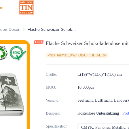
hr
Dosen
aden-Dosen
Schokoladen-Dosen
Flache Schweizer Schokoladendose mit Scharnieren und klarem Fenster
Flache Schweizer Schokoladendose mit
Price Terms: EXW/FOB/CIF/DDU/DDP
Größe
:
L(19)*W(13.6)*H(1.6) cm
MOQ
:
10,000pcs
Versand
:
Seefracht, Luftfracht, Landver
Beispiel
:
Kostenlose Unterstützung
Pro
Spezifikation
:
CMYK, Pantones, Metallic, 