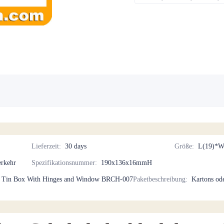
Lieferzeit
:
30 days
Größe
:
L(19)*W
erkehr
Spezifikationsnummer
:
190x136x16mmH
te Tin Box With Hinges and Window BRCH-007
Paketbeschreibung
:
Kartons ode