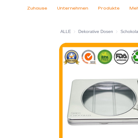
Kundendienst
Messen 2026
Zertifikate
Nachrichten
Produkte
Zuhause
Unternehmen
Produkte
Me
ALLE
Dekorative Dosen
Dekorative 
Schokol