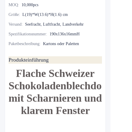
MOQ
:
10,000pcs
Größe
:
L(19)*W(13.6)*H(1.6) cm
Versand
:
Seefracht, Luftfracht, Landverkehr
Spezifikationsnummer
:
190x136x16mmH
Paketbeschreibung
:
Kartons oder Paletten
Produkteinführung
Flache Schweizer
Schokoladenblechdose
mit Scharnieren und
klarem Fenster