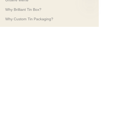
Unsere Werte
Why Brilliant Tin Box?
DE
Why Custom Tin Packaging?
Terms and Conditions
Customer services
Frequently Asked Questions
Tin Knowledge
Digital Catalogue
Pre-sales and After-sales Services
Contact Us
Unsere Messen 2024