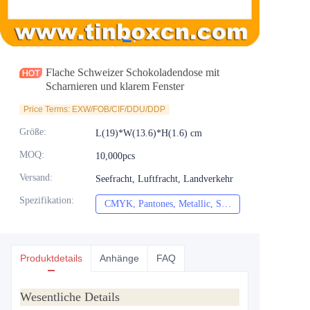
Nachrichten
Produkte
Flache Schweizer Schokoladendose mit
Scharnieren und klarem Fenster
Price Terms: EXW/FOB/CIF/DDU/DDP
Größe
:
L(19)*W(13.6)*H(1.6) cm
MOQ
:
10,000pcs
Versand
:
Seefracht, Luftfracht, Landverkehr
Spezifikation
:
CMYK, Pantones, Metallic, Sonderfarbe usw.
CMYK, Pantones, Me
Produktdetails
Anhänge
FAQ
Wesentliche Details