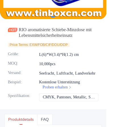
Nachrichten
Produkte
RIO aromatisierte Schiebe-Minzdose mit
Lebensmittelsicherheitseinsatz
Price Terms: EXW/FOB/CIF/DDU/DDP
Größe
:
L(6)*W(3.4)*H(1.2) cm
MOQ
:
10,000pcs
Versand
:
Seefracht, Luftfracht, Landverkehr
Beispiel
:
Kostenlose Unterstützung
Proben erhalten
Spezifikation
:
CMYK, Pantones, Metallic, Sonderfarbe usw.
CMYK, Pantones, Me
Produktdetails
FAQ