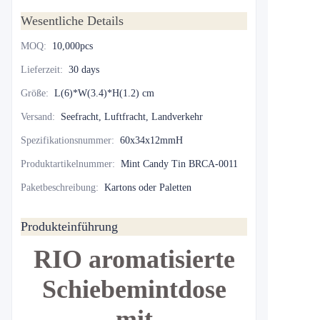
Wesentliche Details
MOQ
:
10,000pcs
Lieferzeit
:
30 days
Größe
:
L(6)*W(3.4)*H(1.2) cm
Versand
:
Seefracht, Luftfracht, Landverkehr
Spezifikationsnummer
:
60x34x12mmH
Produktartikelnummer
:
Mint Candy Tin BRCA-0011
Paketbeschreibung
:
Kartons oder Paletten
Produkteinführung
RIO aromatisierte
Schiebemintdose
mit