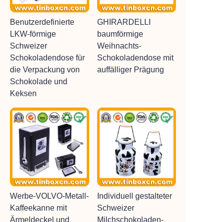
Benutzerdefinierte
GHIRARDELLI
LKW-förmige
baumförmige
Schweizer
Weihnachts-
Schokoladendose für
Schokoladendose mit
die Verpackung von
auffälliger Prägung
Schokolade und
Keksen
Werbe-VOLVO-Metall-
Individuell gestalteter
Kaffeekanne mit
Schweizer
Ärmeldeckel und
Milchschokoladen-