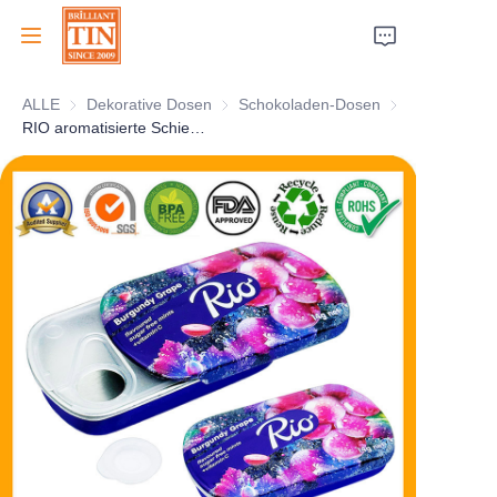
ALLE
Dekorative Dosen
Dekorative Dosen
Schokoladen-Dosen
Schokoladen-D
Zuhause
RIO aromatisierte Schiebe-Minzdose mit Lebensmittelsicherheitseinsatz
Unternehmen
Produkte
Kundendienst
Messen 2026
Zertifikate
Nachhaltigkeit