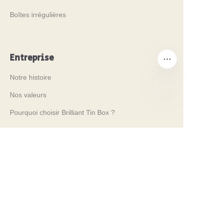
Boîtes irrégulières
Entreprise
Notre histoire
Nos valeurs
FR
Pourquoi choisir Brilliant Tin Box ?
Pourquoi choisir un emballage en boîte
personnalisée ?
Termes et conditions
Services client
Foire aux questions