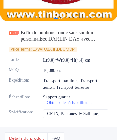
Actualités
Produits
Boîte de bonbons ronde sans soudure
personnalisée DARLIN DAY avec
impression et gaufrage personnalisés
Price Terms: EXW/FOB/CIF/DDU/DDP
Taille
:
L(9.8)*W(9.8)*H(4.4) cm
MOQ
:
10,000pcs
Expédition
:
Transport maritime, Transport
aérien, Transport terrestre
Échantillon
:
Support gratuit
Obtenir des échantillons
Spécification
:
CMJN, Pantones, Métallique, Couleur de repère, etc.
CMJN, Pantones, Mét
Détails du produit
FAQ