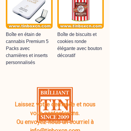
Boîte en étain de
Boîte de biscuits et
cannabis Premium 5
cookies ronde
Packs avec
élégante avec bouton
charnières et inserts
décoratif
personnalisés
Laissez votre demande et nous
vous contacterons.
Ou envoyez-nous un courriel à
info@tinboxcn.com