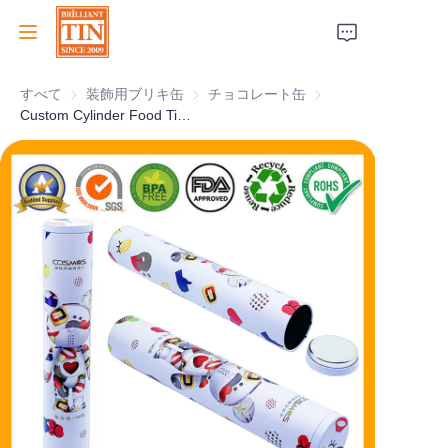
すべて
装飾用ブリキ缶
装飾用ブリキ缶
チョコレート缶
チョコレート缶
ホーム
Custom Cylinder Food Tin Container High Slim Cookies Can With Airtight Plug Lid
会社
製品
顧客サービス
トレードショー 2026
証明書
持続可能性