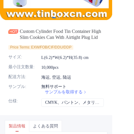
ニュース
製品
Custom Cylinder Food Tin Container High
Slim Cookies Can With Airtight Plug Lid
Price Terms: EXW/FOB/CIF/DDU/DDP
サイズ
:
L(6.2)*W(6.2)*H(35.8) cm
最小注文数量
:
10,000pcs
配送方法
:
海运, 空运, 陆运
サンプル
:
無料サポート
サンプルを取得する
仕様
:
CMYK、パントン、メタリック、スポットカラーなど
CMYK、パント
製品情報
よくある質問