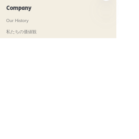
Company
Our History
JP
私たちの価値観
Why Brilliant Tin Box?
Why Custom Tin Packaging?
Terms and Conditions
Customer services
Frequently Asked Questions
Tin Knowledge
Digital Catalogue
Pre-sales and After-sales Services