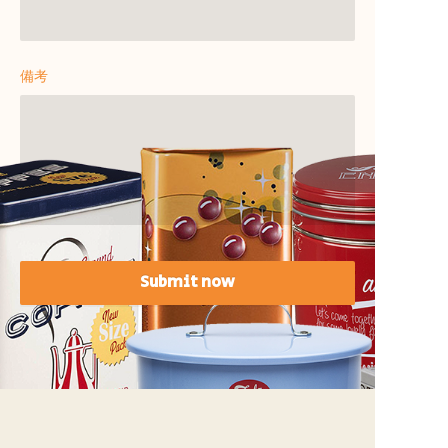
備考
Submit now