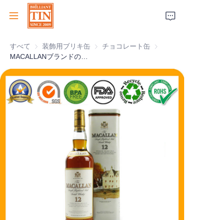
すべて
装飾用ブリキ缶
装飾用ブリキ缶
チョコレート缶
チョコレート缶
ホーム
MACALLANブランドのスクエアウイスキー缶ボックス、パーソナライズされたアートワーク付き
会社
製品
顧客サービス
トレードショー 2026
証明書
持続可能性