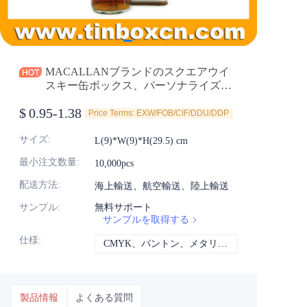
ニュース
製品
MACALLANブランドのスクエアウイ
スキー缶ボックス、パーソナライズさ
れたアートワーク付き
$
0.95-1.38
Price Terms: EXW/FOB/CIF/DDU/DDP
サイズ
:
L(9)*W(9)*H(29.5) cm
最小注文数量
:
10,000pcs
配送方法
:
海上輸送、航空輸送、陸上輸送
サンプル
:
無料サポート
サンプルを取得する
仕様
:
CMYK、パントン、メタリック、スポットカラーなど
CMYK、パント
製品情報
よくある質問