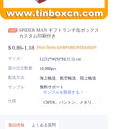
ニュース
製品
SPIDER MAN ギフトランチ缶ボックス
カスタム印刷付き
$
0.86-1.18
Price Terms: EXW/FOB/CIF/DDU/DDP
サイズ
:
L(21)*W(9)*H(15.5) cm
最小注文数量
:
10,000pcs
配送方法
:
海上輸送、航空輸送、陸上輸送
サンプル
:
無料サポート
サンプルを取得する
仕様
:
CMYK、パントン、メタリック、スポットカラーなど
CMYK、パント
製品情報
よくある質問