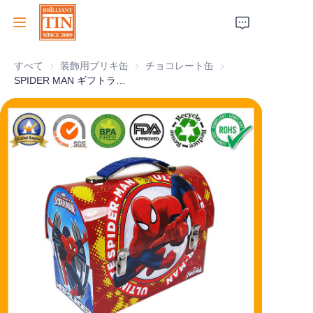
すべて
装飾用ブリキ缶
装飾用ブリキ缶
チョコレート缶
チョコレート缶
ホーム
SPIDER MAN ギフトランチ缶ボックス カスタム印刷付き
会社
製品
顧客サービス
トレードショー 2026
証明書
持続可能性