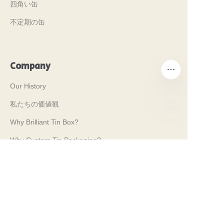
四角い缶
不定期の缶
Company
Our History
私たちの価値観
JP
Why Brilliant Tin Box?
Why Custom Tin Packaging?
Terms and Conditions
Customer services
Frequently Asked Questions