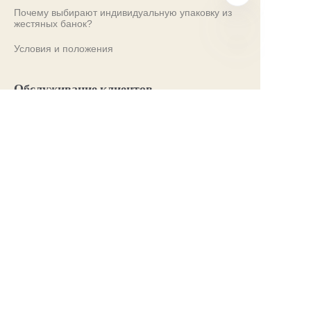
Почему выбирают индивидуальную упаковку из
жестяных банок?
Условия и положения
RU
Обслуживание клиентов
Часто задаваемые вопросы
Знания о жестяных банках
Цифровой каталог
Предпродажные и послепродажные услуги
Свяжитесь с нами
Наши выставки 2024
PROPAK 2024, Кения
MET PACK 2023, Германия