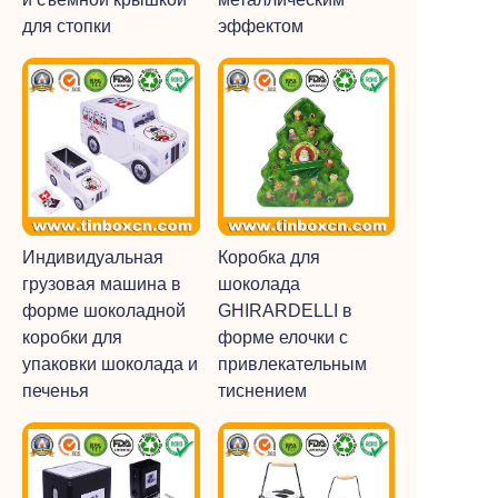
для стопки
эффектом
Индивидуальная
Коробка для
грузовая машина в
шоколада
форме шоколадной
GHIRARDELLI в
коробки для
форме елочки с
упаковки шоколада и
привлекательным
печенья
тиснением