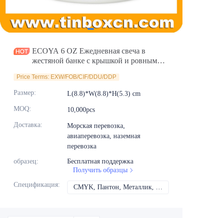
Новости
Продукты
ECOYA 6 OZ Ежедневная свеча в
жестяной банке с крышкой и ровным
внешним видом
Price Terms: EXW/FOB/CIF/DDU/DDP
Размер
:
L(8.8)*W(8.8)*H(5.3) cm
MOQ
:
10,000pcs
Доставка
:
Морская перевозка,
авиаперевозка, наземная
перевозка
образец
:
Бесплатная поддержка
Получить образцы
Спецификация
:
CMYK, Пантон, Металлик, Спот-цвет и т.д.
CMYK, Пантон, Мет