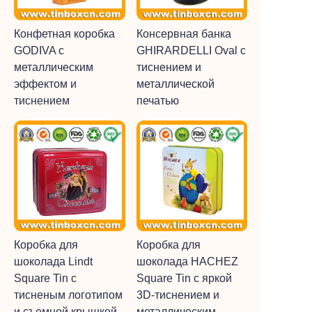
Конфетная коробка
Консервная банка
GODIVA с
GHIRARDELLI Oval с
металлическим
тиснением и
эффектом и
металлической
тиснением
печатью
Коробка для
Коробка для
шоколада Lindt
шоколада HACHEZ
Square Tin с
Square Tin с яркой
тисненым логотипом
3D-тиснением и
и съемной крышкой
металлическим