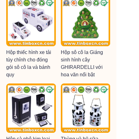
Hộp thiếc hình xe tải
Hộp sô cô la Giáng
tùy chỉnh cho đóng
sinh hình cây
gói sô cô la và bánh
GHIRARDELLI với
quy
hoa văn nổi bật
Hộp cà phê kim loại
Thùng và hũ sữa