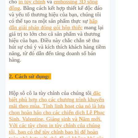
cho
in tùy chỉnh
và
embossing 3D sống
động
. Bằng cách kết hợp thiết kế độc đáo
và yếu tố thương hiệu của bạn, chúng tôi
có thể tạo ra một sản phẩm thực sự
hấp
dẫn
giải pháp đóng gói hộp thiếc
mang lại
giá trị to lớn cho cả sản phẩm và thương
hiệu của bạn. Điều này chắc chắn sẽ thu
hút sự chú ý và kích thích khách hàng tiềm
năng, từ đó dẫn đến tăng doanh số bán
hàng.
2.
Cách sử dụng:
Hộp sô cô la tùy chỉnh của chúng tôi
đặc
biệt phù hợp cho các chương trình khuyến
mãi theo mùa. Tính linh hoạt của nó là lựa
chọn hoàn hảo cho các chiến dịch Lễ Phục
Sinh, Valentine, Giáng sinh và Năm mới.
Với các tùy chọn in tùy chỉnh của chúng
tôi, bạn có thể tùy chỉnh bao bì để hoàn