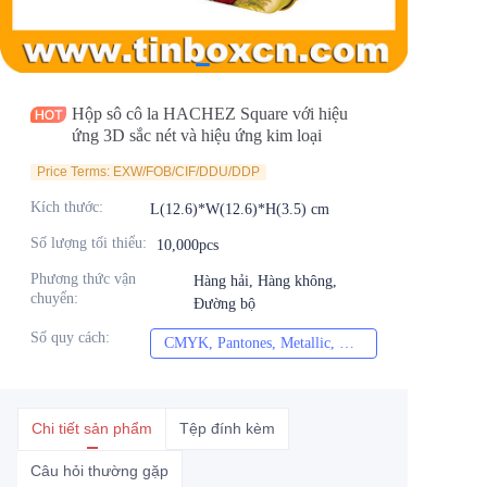
Tin tức
Sản phẩm
Hộp sô cô la HACHEZ Square với hiệu
ứng 3D sắc nét và hiệu ứng kim loại
Price Terms: EXW/FOB/CIF/DDU/DDP
Kích thước
:
L(12.6)*W(12.6)*H(3.5) cm
Số lượng tối thiểu
:
10,000pcs
Phương thức vận
Hàng hải, Hàng không,
chuyển
:
Đường bộ
Số quy cách
:
CMYK, Pantones, Metallic, Màu spot, v.v.
CMYK, Pantones, Me
Chi tiết sản phẩm
Tệp đính kèm
Câu hỏi thường gặp