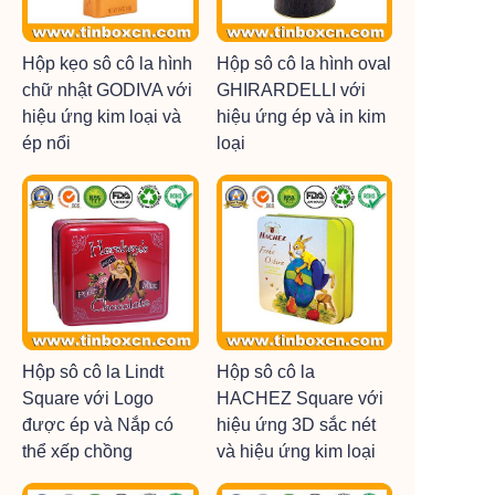
Hộp kẹo sô cô la hình
Hộp sô cô la hình oval
chữ nhật GODIVA với
GHIRARDELLI với
hiệu ứng kim loại và
hiệu ứng ép và in kim
ép nổi
loại
Hộp sô cô la Lindt
Hộp sô cô la
Square với Logo
HACHEZ Square với
được ép và Nắp có
hiệu ứng 3D sắc nét
thể xếp chồng
và hiệu ứng kim loại