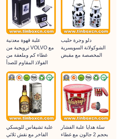
دلو وجرة حليب
علبة قهوة معدنية
الشوكولاتة السويسرية
ترويجية من VOLVO مع
المخصصة مع مقبض
غطاء كم وملعقة من
الفولاذ المقاوم للصدأ
سلة هدايا علبة الفشار
علبة تشيفاس للويسكي
بحجم 2 جالون مع غطاء
الفاخر مع نقش ثلاثي