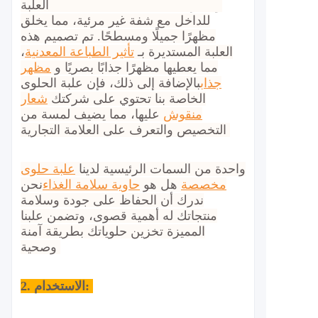
العلبة Φ70x21mmH وتتميز بحافة ملتفة
للداخل مع شفة غير مرئية، مما يخلق
مظهرًا جميلًا ومسطحًا. تم تصميم هذه
العلبة المستديرة بـ
تأثير الطباعة المعدنية
،
مما يعطيها مظهرًا جذابًا بصريًا و
مظهر
جذاب
بالإضافة إلى ذلك، فإن علبة الحلوى
الخاصة بنا تحتوي على شركتك
شعار
منقوش
عليها، مما يضيف لمسة من
التخصيص والتعرف على العلامة التجارية.
واحدة من السمات الرئيسية لدينا
علبة حلوى
مخصصة
هل هو
حاوية سلامة الغذاء
نحن
ندرك أن الحفاظ على جودة وسلامة
منتجاتك له أهمية قصوى، وتضمن علبنا
المميزة تخزين حلوياتك بطريقة آمنة
وصحية.
الاستخدام:
2.