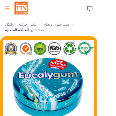
علب حلوى ونعناع
علب حلوى ونعناع
علب زخرفية
علب زخرفية
الكل
الرئيسية
علبة حلوى مستديرة مخصصة بتأثير الطباعة المعدنية
الشركة
المنتجات
خدمات العملاء
معارض تجارية 2026
الشهادات
الاستدامة