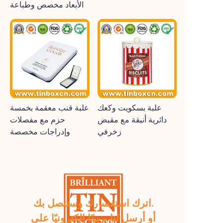
الأبعاد مخصص وطباعة
علبة بسكويت وكعك
علبة قنب معقمة بخمسة
دائرية أنيقة مع مقبض
حزم مع مفصلات
زخرفي
وإدراجات مخصصة
اترك استفسارك وسنتصل بك.
أو أرسل لنا بريدًا إلكترونيًا على