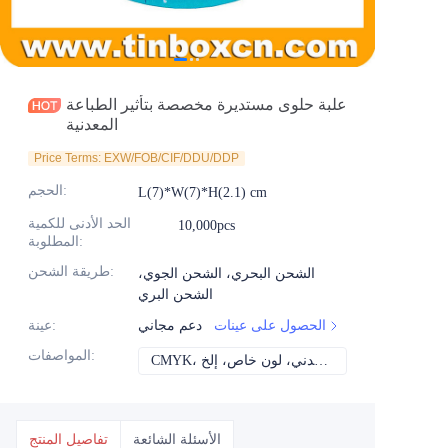
الأخبار
المنتجات
علبة حلوى مستديرة مخصصة بتأثير الطباعة
المعدنية
Price Terms: EXW/FOB/CIF/DDU/DDP
:
الحجم
L(7)*W(7)*H(2.1) cm
الحد الأدنى للكمية
10,000pcs
:
المطلوبة
:
طريقة الشحن
الشحن البحري، الشحن الجوي،
الشحن البري
الحصول على عينات
دعم مجاني
:
عينة
:
المواصفات
CMYK، بانتون، معدني، لون خاص، إلخ
الأسئلة الشائعة
تفاصيل المنتج