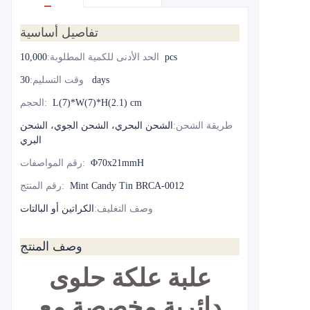
تفاصيل أساسية
10,000pcs
الحد الأدنى للكمية المطلوبة
:
30 days
وقت التسليم
:
L(7)*W(7)*H(2.1) cm
:
الحجم
طريقة الشحن
:
الشحن البحري، الشحن الجوي، الشحن
البري
Φ70x21mmH
:
رقم المواصفات
Mint Candy Tin BRCA-0012
:
رقم المنتج
وصف التغليف
:
الكراتين أو البالتات
وصف المنتج
علبة علكة حلوى
دائرية مخصصة مع