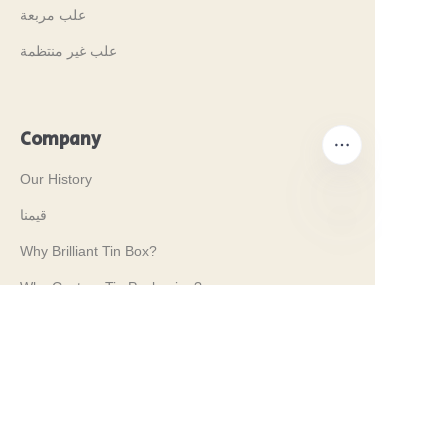
علب مربعة
علب غير منتظمة
Company
Our History
قيمنا
AR
Why Brilliant Tin Box?
Why Custom Tin Packaging?
Terms and Conditions
Customer services
Frequently Asked Questions