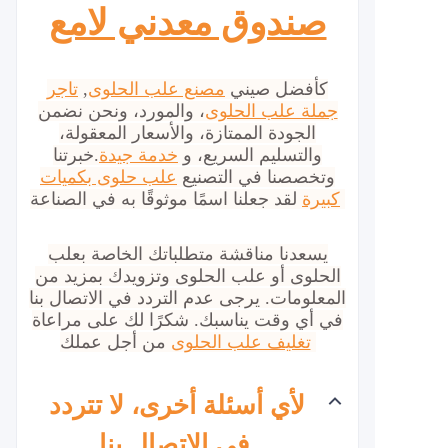
صندوق معدني لامع
كأفضل صيني
مصنع علب الحلوى
,
تاجر
جملة علب الحلوى
، والمورد، ونحن نضمن
الجودة الممتازة، والأسعار المعقولة،
والتسليم السريع، و
خدمة جيدة
.خبرتنا
وتخصصنا في التصنيع
علب حلوى بكميات
لقد جعلنا اسمًا موثوقًا به في الصناعة.
كبيرة
يسعدنا مناقشة متطلباتك الخاصة بعلب
الحلوى أو علب الحلوى وتزويدك بمزيد من
المعلومات. يرجى عدم التردد في الاتصال بنا
في أي وقت يناسبك. شكرًا لك على مراعاة
من أجل عملك.
تغليف علب الحلوى
لأي أسئلة أخرى، لا تتردد
في الاتصال بنا.