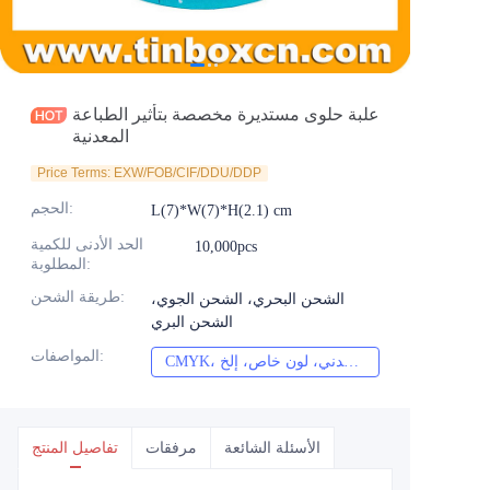
الأخبار
المنتجات
علبة حلوى مستديرة مخصصة بتأثير الطباعة
المعدنية
Price Terms: EXW/FOB/CIF/DDU/DDP
:
الحجم
L(7)*W(7)*H(2.1) cm
الحد الأدنى للكمية
10,000pcs
:
المطلوبة
:
طريقة الشحن
الشحن البحري، الشحن الجوي،
الشحن البري
:
المواصفات
CMYK، بانتون، معدني، لون خاص، إلخ
الأسئلة الشائعة
مرفقات
تفاصيل المنتج