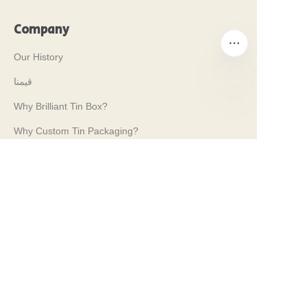
Company
Our History
قيمنا
Why Brilliant Tin Box?
AR
Why Custom Tin Packaging?
Terms and Conditions
Customer services
Frequently Asked Questions
Tin Knowledge
Digital Catalogue
Pre-sales and After-sales Services