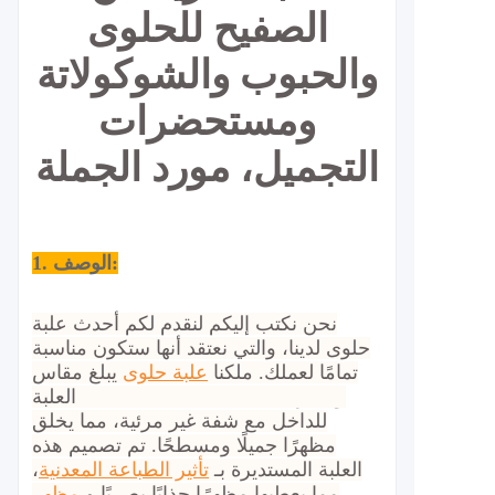
الصفيح للحلوى
والحبوب والشوكولاتة
ومستحضرات
التجميل، مورد الجملة
1. الوصف:
نحن نكتب إليكم لنقدم لكم أحدث علبة
حلوى لدينا، والتي نعتقد أنها ستكون مناسبة
تمامًا لعملك.
ملكنا
علبة حلوى
يبلغ مقاس
العلبة Φ70x21mmH وتتميز بحافة ملتفة
للداخل مع شفة غير مرئية، مما يخلق
مظهرًا جميلًا ومسطحًا. تم تصميم هذه
العلبة المستديرة بـ
تأثير الطباعة المعدنية
،
مما يعطيها مظهرًا جذابًا بصريًا و
مظهر