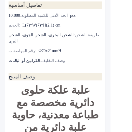
تفاصيل أساسية
10,000pcs
الحد الأدنى للكمية المطلوبة
:
L(7)*W(7)*H(2.1) cm
:
الحجم
طريقة الشحن
:
الشحن البحري، الشحن الجوي، الشحن
البري
Φ70x21mmH
:
رقم المواصفات
وصف التغليف
:
الكراتين أو البالتات
وصف المنتج
علبة علكة حلوى
دائرية مخصصة مع
طباعة معدنية، حاوية
علبة دائرية من