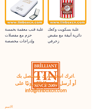
علبة بسكويت وكعك
علبة قنب معقمة بخمسة
دائرية أنيقة مع مقبض
حزم مع مفصلات
زخرفي
وإدراجات مخصصة
اترك استفسارك وسنتصل بك.
أو أرسل لنا بريدًا إلكترونيًا على
info@tinboxcn.com
الاسم