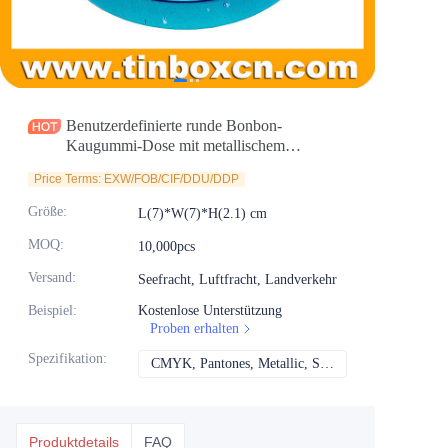
Nachrichten
Produkte
Benutzerdefinierte runde Bonbon-
Kaugummi-Dose mit metallischem
Druckeffekt
Price Terms: EXW/FOB/CIF/DDU/DDP
Größe
:
L(7)*W(7)*H(2.1) cm
MOQ
:
10,000pcs
Versand
:
Seefracht, Luftfracht, Landverkehr
Beispiel
:
Kostenlose Unterstützung
Proben erhalten
Spezifikation
:
CMYK, Pantones, Metallic, Sonderfarbe usw.
CMYK, Pantones, Me
Produktdetails
FAQ