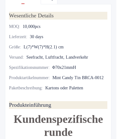
Wesentliche Details
MOQ
:
10,000pcs
Lieferzeit
:
30 days
Größe
:
L(7)*W(7)*H(2.1) cm
Versand
:
Seefracht, Luftfracht, Landverkehr
Spezifikationsnummer
:
Φ70x21mmH
Produktartikelnummer
:
Mint Candy Tin BRCA-0012
Paketbeschreibung
:
Kartons oder Paletten
Produkteinführung
Kundenspezifische
runde