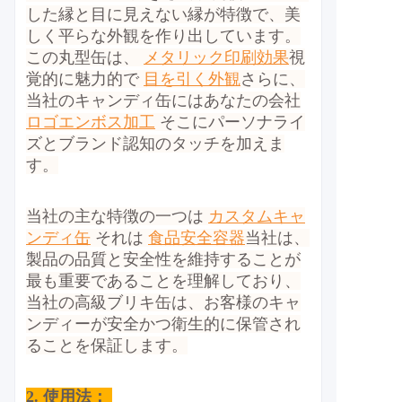
した縁と目に見えない縁が特徴で、美
しく平らな外観を作り出しています。
この丸型缶は、
メタリック印刷効果
視
覚的に魅力的で
目を引く外観
さらに、
当社のキャンディ缶にはあなたの会社
ロゴエンボス加工
そこにパーソナライ
ズとブランド認知のタッチを加えま
す。
当社の主な特徴の一つは
カスタムキャ
ンディ缶
それは
食品安全容器
当社は、
製品の品質と安全性を維持することが
最も重要であることを理解しており、
当社の高級ブリキ缶は、お客様のキャ
ンディーが安全かつ衛生的に保管され
ることを保証します。
2.
使用法：