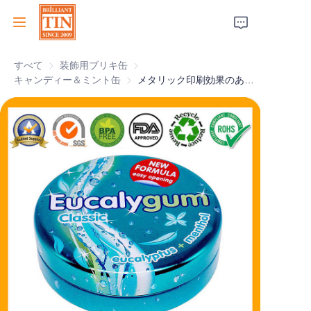
すべて
装飾用ブリキ缶
装飾用ブリキ缶
ホーム
キャンディー＆ミント缶
キャンディー＆ミント缶
メタリック印刷効果のあるカスタムラウンドキャンディガム缶
会社
製品
顧客サービス
トレードショー 2026
証明書
持続可能性