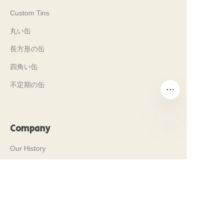
Custom Tins
丸い缶
長方形の缶
四角い缶
不定期の缶
Company
JP
Our History
私たちの価値観
Why Brilliant Tin Box?
Why Custom Tin Packaging?
Terms and Conditions