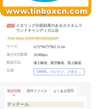
ニュース
製品
メタリック印刷効果のあるカスタムラ
ウンドキャンディガム缶
Price Terms: EXW/FOB/CIF/DDU/DDP
サイズ
:
L(7)*W(7)*H(2.1) cm
最小注文数量
:
10,000pcs
配送方法
:
海上輸送、航空輸送、陸上輸送
仕様
:
CMYK、パントン、メタリック、スポットカラーなど
CMYK、パント
製品情報
添付ファイル
よくある質問
ディテール